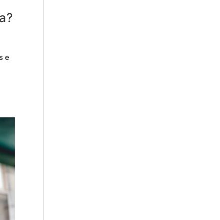
a?
s e