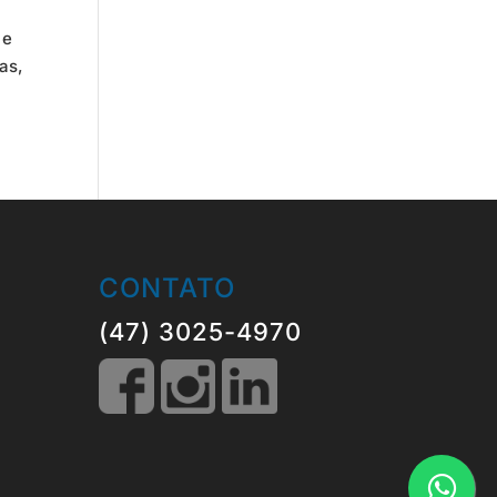
 e
as,
CONTATO
(47) 3025-4970