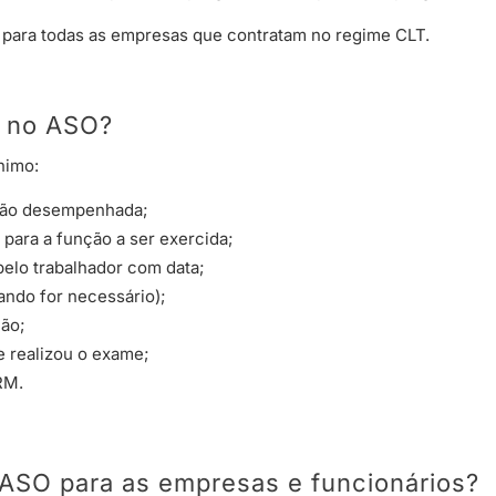
ei para todas as empresas que contratam no regime CLT.
m no ASO?
nimo:
nção desempenhada;
 para a função a ser exercida;
elo trabalhador com data;
ndo for necessário);
ção;
 realizou o exame;
RM.
 ASO para as empresas e funcionários?